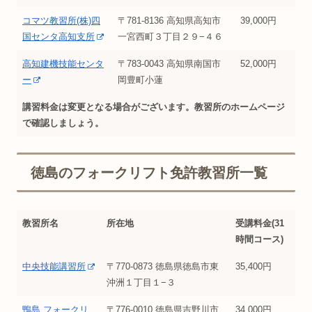
コマツ教習所(株)四
〒781-8136 高知県高知市
39,000円
国センタ高知支所
一宮西町３丁目２９−４６
高知建機技能センタ
〒783-0043 高知県南国市
52,000円
ー
岡豊町小蓮
講習料金は変更となる場合がございます。教習所のホームページ
で確認しましょう。
徳島のフォークリフト免許教習所一覧
教習所名
所在地
受講料金(31
時間コース)
中央技能講習所
〒770-0873 徳島県徳島市東
35,400円
沖洲１丁目１−３
鴨島 フォークリ
〒776-0010 徳島県吉野川市
34,000円