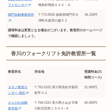
フトセンター
鴨島町鴨島６４０－６
鳴門自動車教習所
〒772-0035 徳島県鳴門市大
36,100円
津町矢倉四の越５２
講習料金は変更となる場合がございます。教習所のホームページ
で確認しましょう。
香川のフォークリフト免許教習所一覧
教習所名
所在地
受講料金(31
時間コース)
タダノ教習セ
〒761-0102 香川県高松市新田
31,800円
ンター 高松
町甲３４
さんがわ自動
〒769-2322 香川県さぬき市寒
40,000円
車学校
川町石田西１９０５−６