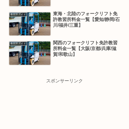
東海・北陸のフォークリフト免
教習所ガイド
許教習所料金一覧【愛知/静岡/石
川/福井/三重】
関西のフォークリフト免許教習
教習所ガイド
所料金一覧【大阪/京都/兵庫/滋
賀/和歌山】
スポンサーリンク