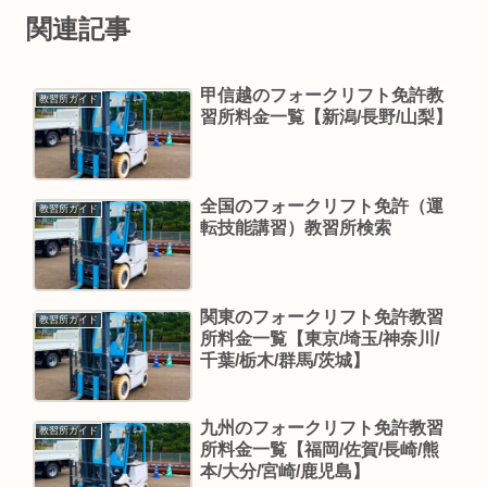
関連記事
甲信越のフォークリフト免許教
教習所ガイド
習所料金一覧【新潟/長野/山梨】
全国のフォークリフト免許（運
教習所ガイド
転技能講習）教習所検索
関東のフォークリフト免許教習
教習所ガイド
所料金一覧【東京/埼玉/神奈川/
千葉/栃木/群馬/茨城】
九州のフォークリフト免許教習
教習所ガイド
所料金一覧【福岡/佐賀/長崎/熊
本/大分/宮崎/鹿児島】