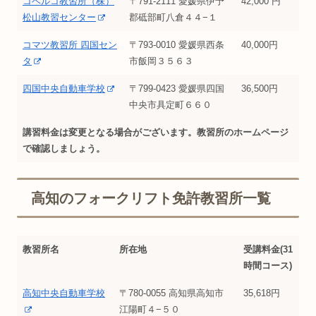
コベルコ教習所（株）
〒791-2111 愛媛県伊予
42,000 円
松山教習センター
郡砥部町八倉４４−１
コマツ教習所 四国セン
〒793-0010 愛媛県西条
40,000円
タ
市飯岡３５６３
四国中央自動車学校
〒799-0423 愛媛県四国
36,500円
中央市具定町６６０
講習料金は変更となる場合がございます。教習所のホームページ
で確認しましょう。
高知のフォークリフト免許教習所一覧
教習所名
所在地
受講料金(31
時間コース)
高知中央自動車学校
〒780-0055 高知県高知市
35,618円
江陽町４−５０