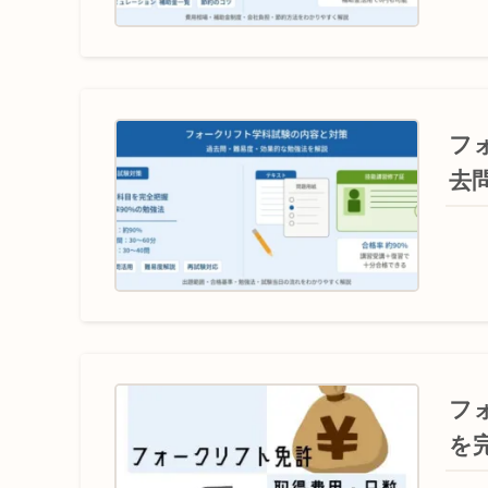
フ
去
フ
を