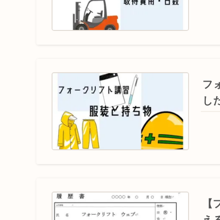
フ
し
【
え