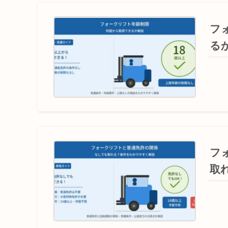
フ
る
フ
取