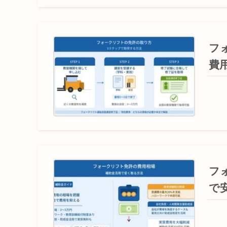
フ
費
フ
で