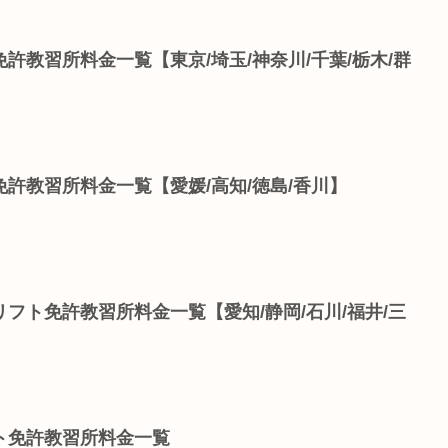
許教習所料金一覧【東京/埼玉/神奈川/千葉/栃木/群
許教習所料金一覧【愛媛/高知/徳島/香川】
フト免許教習所料金一覧【愛知/静岡/石川/福井/三
ト免許教習所料金一覧