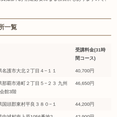
所一覧
受講料金(31時
間コース)
沖縄県名護市大北２丁目４−１１
40,700円
沖縄県那覇市港町２丁目５−２３ 九州
46,650円
会館3階
沖縄県国頭郡東村平良３８０−１
44,200円
沖縄県中城村南上原1056番地2
42,900円