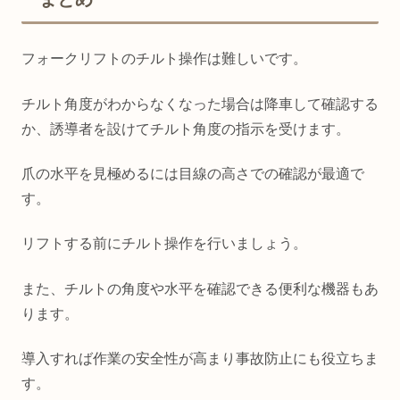
フォークリフトのチルト操作は難しいです。
チルト角度がわからなくなった場合は降車して確認する
か、誘導者を設けてチルト角度の指示を受けます。
爪の水平を見極めるには目線の高さでの確認が最適で
す。
リフトする前にチルト操作を行いましょう。
また、チルトの角度や水平を確認できる便利な機器もあ
ります。
導入すれば作業の安全性が高まり事故防止にも役立ちま
す。