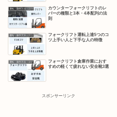
カウンターフォークリフトのレ
運転・操作方法・コツ
バーの種類と3本・4本配列の法
則
フォークリフト運転上達5つのコ
運転・操作方法・コツ
ツ上手い人と下手な人の特徴
フォークリフト倉庫作業におす
運転・操作方法・コツ
すめの軽くて疲れない安全靴3選
スポンサーリンク