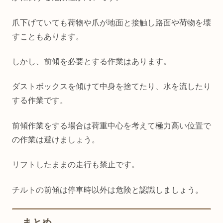
爪下げていても荷物や爪が地面と接触し路面や荷物を壊
すこともあります。
しかし、前傾を必要とする作業はあります。
ダストボックスを傾けて中身を捨てたり、水を流したり
する作業です。
前傾作業をする場合は荷重中心を考えて極力高い位置で
の作業は避けましょう。
リフトしたままの走行も禁止です。
チルトの前傾は停車時以外は危険と認識しましょう。
まとめ