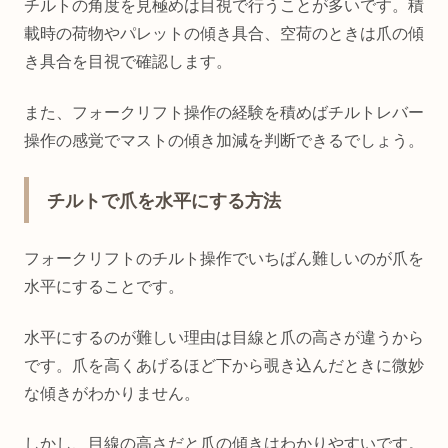
チルトの角度を見極めは目視で行うことが多いです。積
載時の荷物やパレットの傾き具合、空荷のときは爪の傾
き具合を目視で確認します。
また、フォークリフト操作の経験を積めばチルトレバー
操作の感覚でマストの傾き加減を判断できるでしょう。
チルトで爪を水平にする方法
フォークリフトのチルト操作でいちばん難しいのが爪を
水平にすることです。
水平にするのが難しい理由は目線と爪の高さが違うから
です。爪を高くあげるほど下から覗き込んだときに微妙
な傾きがわかりません。
しかし、目線の高さだと爪の傾きはわかりやすいです。