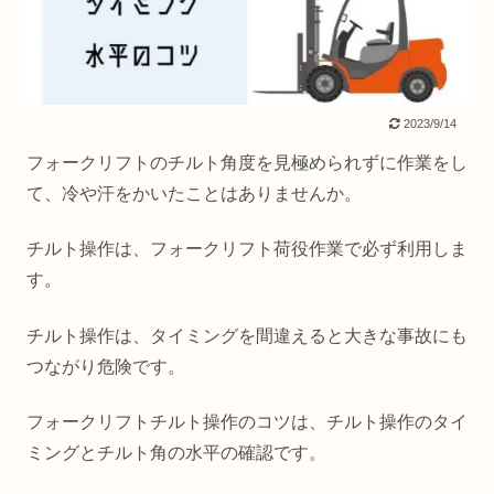
2023/9/14
フォークリフトのチルト角度を見極められずに作業をし
て、冷や汗をかいたことはありませんか。
チルト操作は、フォークリフト荷役作業で必ず利用しま
す。
チルト操作は、タイミングを間違えると大きな事故にも
つながり危険です。
フォークリフトチルト操作のコツは、チルト操作のタイ
ミングとチルト角の水平の確認です。