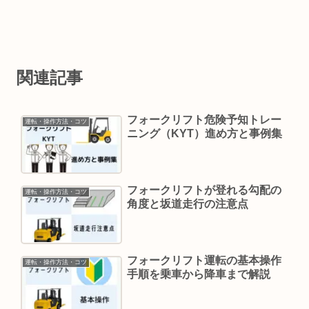
関連記事
フォークリフト危険予知トレー
運転・操作方法・コツ
ニング（KYT）進め方と事例集
フォークリフトが登れる勾配の
運転・操作方法・コツ
角度と坂道走行の注意点
フォークリフト運転の基本操作
運転・操作方法・コツ
手順を乗車から降車まで解説